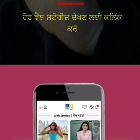
ਹੋਰ ਵੈੱਬ ਸਟੋਰੀਜ਼ ਦੇਖਣ ਲਈ ਕਲਿੱਕ
ਕਰੋ