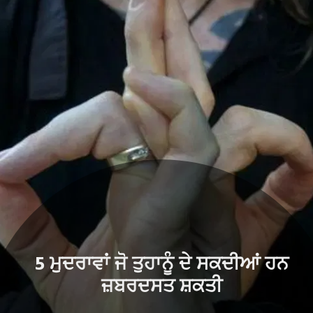
5 ਮੁਦਰਾਵਾਂ ਜੋ ਤੁਹਾਨੂੰ ਦੇ ਸਕਦੀਆਂ ਹਨ
ਜ਼ਬਰਦਸਤ ਸ਼ਕਤੀ