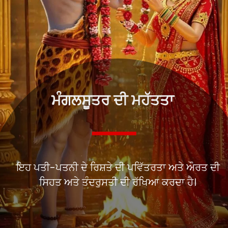
ਮੰਗਲਸੂਤਰ ਦੀ ਮਹੱਤਤਾ
ਇਹ ਪਤੀ-ਪਤਨੀ ਦੇ ਰਿਸ਼ਤੇ ਦੀ ਪਵਿੱਤਰਤਾ ਅਤੇ ਔਰਤ ਦੀ
ਸਿਹਤ ਅਤੇ ਤੰਦਰੁਸਤੀ ਦੀ ਰੱਖਿਆ ਕਰਦਾ ਹੈ।