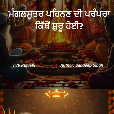
ਮੰਗਲਸੂਤਰ ਪਹਿਨਣ ਦੀ ਪਰੰਪਰਾ
ਕਿੱਥੋਂ ਸ਼ੁਰੂ ਹੋਈ?
TV9 Punjabi
Author: Sandeep Singh