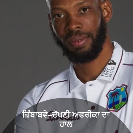
ਜ਼ਿੰਬਾਬਵੇ–ਦੱਖਣੀ ਅਫਰੀਕਾ ਦਾ
ਹਾਲ