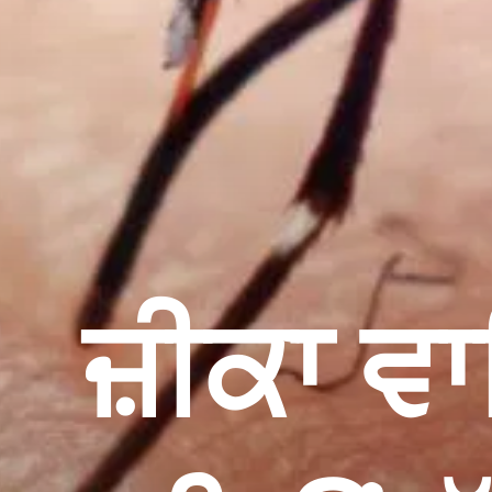
ਜ਼ੀਕਾ ਵਾ