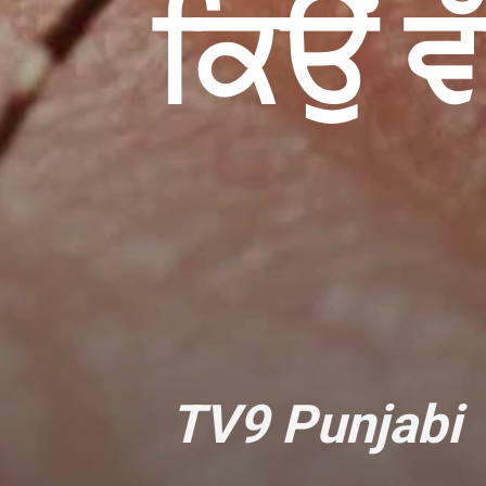
ਕਿਉਂ ਵ
TV9 Punjabi