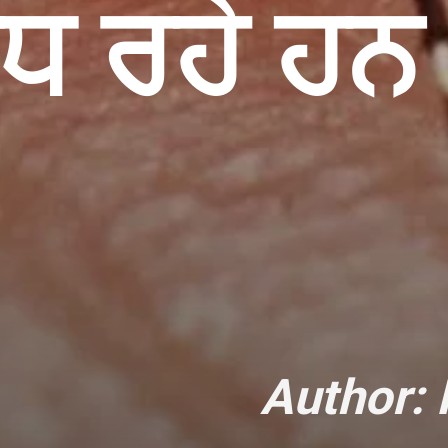
ੱਧ ਰਹੇ ਹਨ
Author: