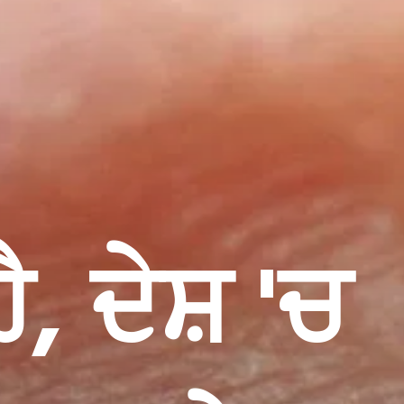
, ਦੇਸ਼ 'ਚ