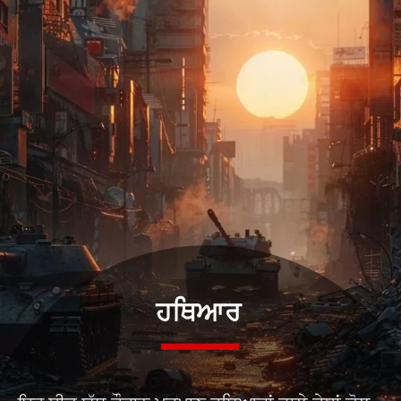
ਹਥਿਆਰ