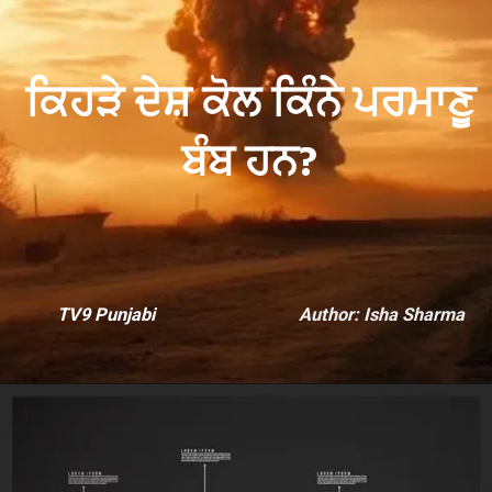
ਕਿਹੜੇ ਦੇਸ਼ ਕੋਲ ਕਿੰਨੇ ਪਰਮਾਣੂ
ਬੰਬ ਹਨ?
TV9 Punjabi
Author: Isha Sharma