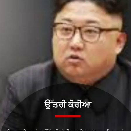
ਉੱਤਰੀ ਕੋਰੀਆ