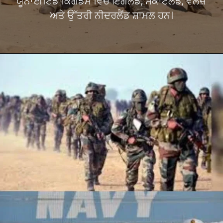
ਯੂਨਾਈਟਿਡ ਕਿੰਗਡਮ ਵਿੱਚ ਇੰਗਲੈਂਡ, ਸਕਾਟਲੈਂਡ, ਵੇਲਜ਼
ਅਤੇ ਉੱਤਰੀ ਨੀਦਰਲੈਂਡ ਸ਼ਾਮਲ ਹਨ।