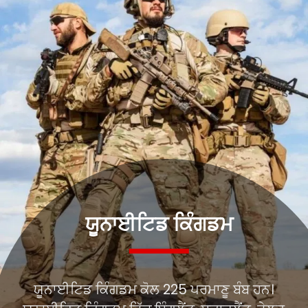
ਯੂਨਾਈਟਿਡ ਕਿੰਗਡਮ
ਯੂਨਾਈਟਿਡ ਕਿੰਗਡਮ ਕੋਲ 225 ਪਰਮਾਣੂ ਬੰਬ ਹਨ।