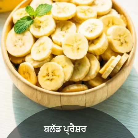
ਬਲੱਡ ਪ੍ਰੈਸ਼ਰ