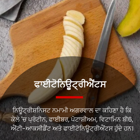
ਫਾਈਟੋਨਿਊਟ੍ਰੀਐਂਟਸ
ਨਿਊਟ੍ਰੀਸ਼ਨਿਸਟ ਨਮਾਮੀ ਅਗਰਵਾਲ ਦਾ ਕਹਿਣਾ ਹੈ ਕਿ
ਕੇਲੇ 'ਚ ਪ੍ਰੋਟੀਨ, ਫਾਈਬਰ, ਪੋਟਾਸ਼ੀਅਮ, ਵਿਟਾਮਿਨ ਬੀ6,
ਐਂਟੀ-ਆਕਸੀਡੈਂਟ ਅਤੇ ਫਾਈਟੋਨਿਊਟ੍ਰੀਐਂਟਸ ਹੁੰਦੇ ਹਨ।