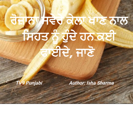
ਰੋਜ਼ਾਨਾ ਸਵੇਰੇ ਕੇਲਾ ਖਾਣ ਨਾਲ
ਸਿਹਤ ਨੂੰ ਹੁੰਦੇ ਹਨ ਕਈ
ਫਾਈਦੇ, ਜਾਣੋ
TV9 Punjabi
Author: Isha Sharma