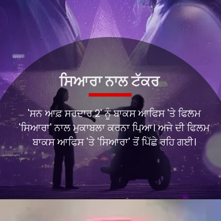
ਸਿਆਰਾ ਨਾਲ ਟੱਕਰ
'ਸਨ ਆਫ਼ ਸਰਦਾਰ 2' ਨੂੰ ਬਾਕਸ ਆਫਿਸ 'ਤੇ ਫਿਲਮ
'ਸਿਆਰਾ' ਨਾਲ ਮੁਕਾਬਲਾ ਕਰਨਾ ਪਿਆ। ਅਜੇ ਦੀ ਫਿਲਮ
ਬਾਕਸ ਆਫਿਸ 'ਤੇ 'ਸਿਆਰਾ' ਤੋਂ ਪਿੱਛੇ ਰਹਿ ਗਈ।