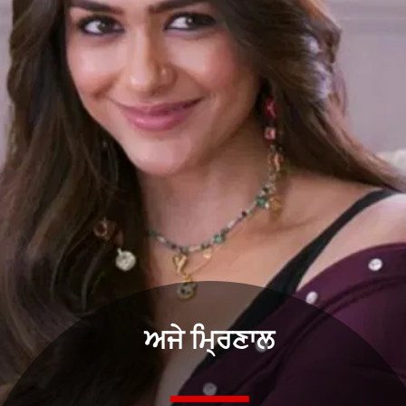
ਅਜੇ ਮ੍ਰਿਣਾਲ