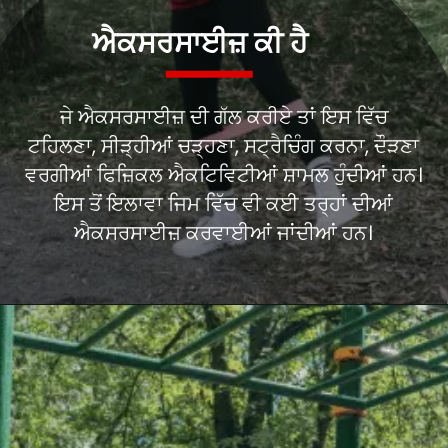
ਜੇ ਐਕਸਰਸਾਈਜ਼ ਦੀ ਗੱਲ ਕਰੀਏ ਤਾਂ ਇਸ ਵਿੱਚ
ਟਹਿਲਣਾ, ਸੀੜ੍ਹੀਆਂ ਚੜ੍ਹਣਾ, ਸਟ੍ਰੈਚਿੰਗ ਕਰਨਾ, ਦੌੜਣਾ
ਵਰਗੀਆਂ ਫਿਜ਼ਿਕਲ ਐਕਟਿਵਿਟੀਆਂ ਸ਼ਾਮਲ ਹੁੰਦੀਆਂ ਹਨ।
ਇਸ ਤੋਂ ਇਲਾਵਾ ਜਿਮ ਵਿੱਚ ਵੀ ਕਈ ਤਰ੍ਹਾਂ ਦੀਆਂ