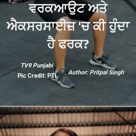
ਵਰਕਆਉਟ ਅਤੇ
ਐਕਸਰਸਾਈਜ਼ 'ਚ ਕੀ ਹੁੰਦਾ
ਹੈ ਫਰਕ?
TV9 Punjabi
Author: Pritpal Singh
Pic Credit: PTI