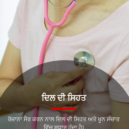
ਰੋਜ਼ਾਨਾ ਸੈਰ ਕਰਨ ਨਾਲ ਦਿਲ ਦੀ ਸਿਹਤ ਅਤੇ ਖੂਨ ਸੰਚਾਰ