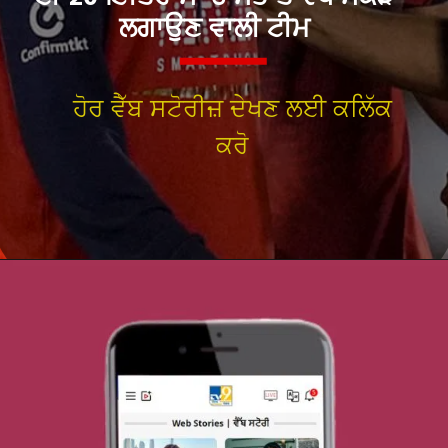
ਹੋਰ ਵੈੱਬ ਸਟੋਰੀਜ਼ ਦੇਖਣ ਲਈ ਕਲਿੱਕ
ਕਰੋ