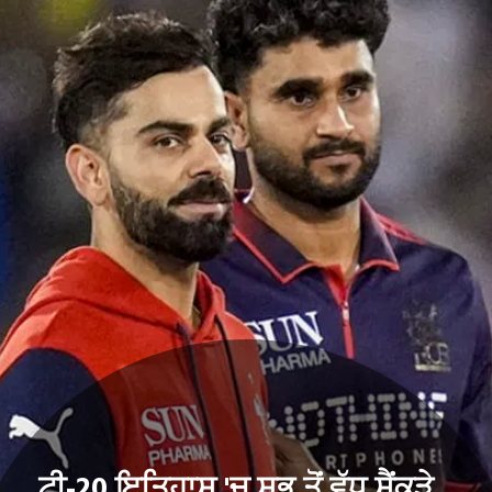
ਟੀ-20 ਇਤਿਹਾਸ 'ਚ ਸਭ ਤੋਂ ਵੱਧ ਸੈਂਕੜੇ