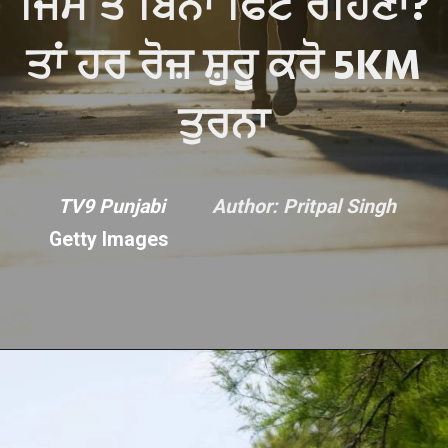
ਜਿੰਮ ਤੋਂ ਬਿਨਾਂ ਫਿਟ ਰਹਿਣਾ?
ਤਾਂ ਹਰ ਰੋਜ਼ ਸ਼ੁਰੂ ਕਰੋ 5KM
ਤੁਰਨਾ
TV9 Punjabi
Author: Pritpal Singh
Getty Images