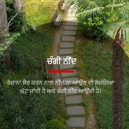
ਰੋਜ਼ਾਨਾ ਸੈਰ ਕਰਨ ਨਾਲ ਨੀਂਦ ਨਾ ਆਉਣ ਦੀ ਸਮੱਸਿਆ