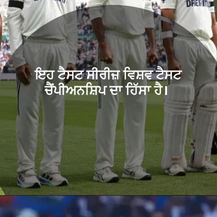
ਇਹ ਟੈਸਟ ਸੀਰੀਜ਼ ਵਿਸ਼ਵ ਟੈਸਟ
ਚੈਂਪੀਅਨਸ਼ਿਪ ਦਾ ਹਿੱਸਾ ਹੈ।