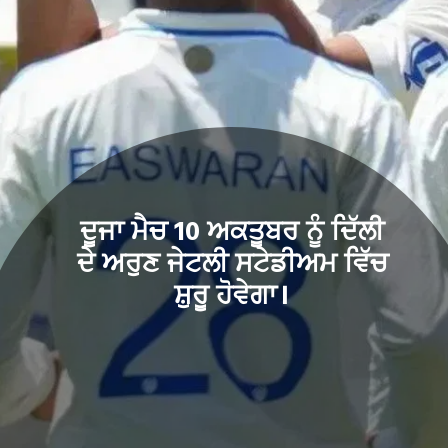
ਦੂਜਾ ਮੈਚ 10 ਅਕਤੂਬਰ ਨੂੰ ਦਿੱਲੀ
ਦੇ ਅਰੁਣ ਜੇਟਲੀ ਸਟੇਡੀਅਮ ਵਿੱਚ
ਸ਼ੁਰੂ ਹੋਵੇਗਾ।