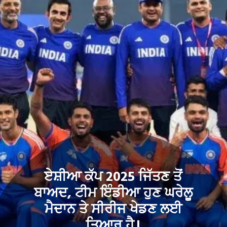
ਏਸ਼ੀਆ ਕੱਪ 2025 ਜਿੱਤਣ ਤੋਂ
ਬਾਅਦ, ਟੀਮ ਇੰਡੀਆ ਹੁਣ ਘਰੇਲੂ
ਮੈਦਾਨ ਤੇ ਸੀਰੀਜ ਖੇਡਣ ਲਈ
ਤਿਆਰ ਹੈ।