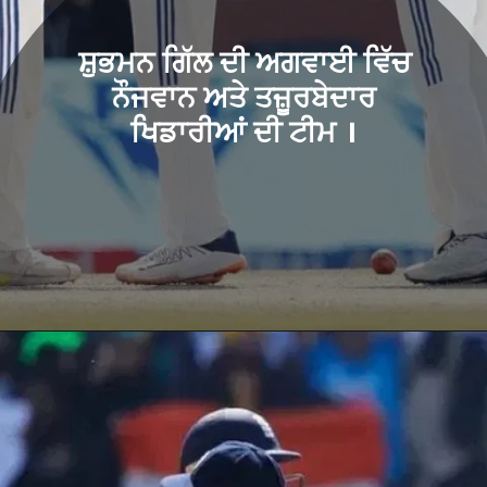
ਸ਼ੁਭਮਨ ਗਿੱਲ ਦੀ ਅਗਵਾਈ ਵਿੱਚ
ਨੌਜਵਾਨ ਅਤੇ ਤਜ਼ੂਰਬੇਦਾਰ
ਖਿਡਾਰੀਆਂ ਦੀ ਟੀਮ ।