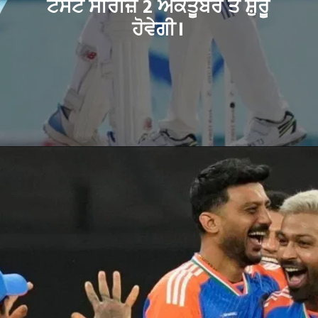
ਟੈਸਟ ਸੀਰੀਜ਼ 2 ਅਕਤੂਬਰ ਤੋਂ ਸ਼ੁਰੂ
ਹੋਵੇਗੀ।