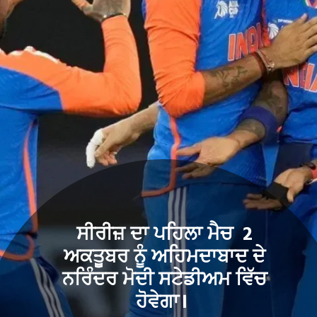
ਸੀਰੀਜ਼ ਦਾ ਪਹਿਲਾ ਮੈਚ 2
ਅਕਤੂਬਰ ਨੂੰ ਅਹਿਮਦਾਬਾਦ ਦੇ
ਨਰਿੰਦਰ ਮੋਦੀ ਸਟੇਡੀਅਮ ਵਿੱਚ
ਹੋਵੇਗਾ।