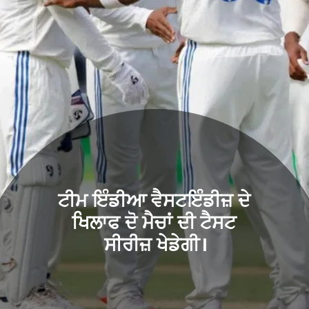
ਟੀਮ ਇੰਡੀਆ ਵੈਸਟਇੰਡੀਜ਼ ਦੇ
ਖਿਲਾਫ ਦੋ ਮੈਚਾਂ ਦੀ ਟੈਸਟ
ਸੀਰੀਜ਼ ਖੇਡੇਗੀ।