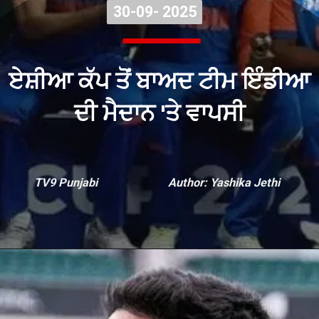
30-09- 2025
30-09- 2025
ਏਸ਼ੀਆ ਕੱਪ ਤੋਂ ਬਾਅਦ ਟੀਮ ਇੰਡੀਆ
ਦੀ ਮੈਦਾਨ 'ਤੇ ਵਾਪਸੀ
TV9 Punjabi
Author: Yashika Jethi