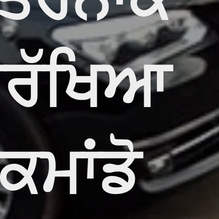
ਖਤਰਨਾਕ
ੁਰੱਖਿਆ
ਕਮਾਂਡੋ