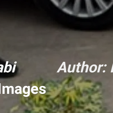
abi
Author: 
 Images