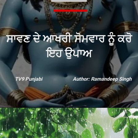
ਸਾਵਣ ਦੇ ਆਖਰੀ ਸੋਮਵਾਰ ਨੂੰ ਕਰੋ
ਇਹ ਉਪਾਅ
TV9 Punjabi
Author: Ramandeep Singh