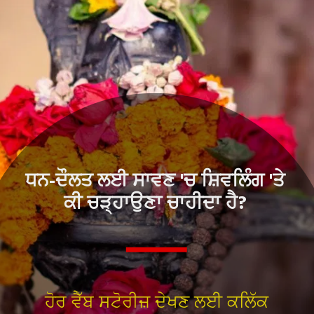
ਧਨ-ਦੌਲਤ ਲਈ ਸਾਵਣ 'ਚ ਸ਼ਿਵਲਿੰਗ 'ਤੇ
ਕੀ ਚੜ੍ਹਾਉਣਾ ਚਾਹੀਦਾ ਹੈ?
ਹੋਰ ਵੈੱਬ ਸਟੋਰੀਜ਼ ਦੇਖਣ ਲਈ ਕਲਿੱਕ