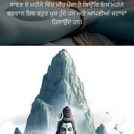
ਸਾਵਣ ਦੇ ਮਹੀਨੇ ਵਿੱਚ ਮੀਂਹ ਪੈਂਦਾ ਹੈ ਕਿਉਂਕਿ ਇਸ ਮਹੀਨੇ
ਭਗਵਾਨ ਸ਼ਿਵ ਬਹੁਤ ਖੁਸ਼ ਹੁੰਦੇ ਹਨ ਅਤੇ ਆਪਣੀਆਂ ਜਟਾਵਾਂ
ਹਿਲਾਉਂਦੇ ਹਨ।