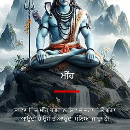
ਮੀਂਹ
ਸਾਵਣ ਵਿੱਚ ਮੀਂਹ ਭਗਵਾਨ ਸ਼ਿਵ ਦੇ ਜਟਾਵਾਂ ਤੋਂ ਗੰਗਾ
ਆਉਂਦੀ ਹੈ ਉਸ ਤੋਂ ਆਉਂਦਾ ਮੰਨਿਆ ਜਾਂਦਾ ਹੈ।