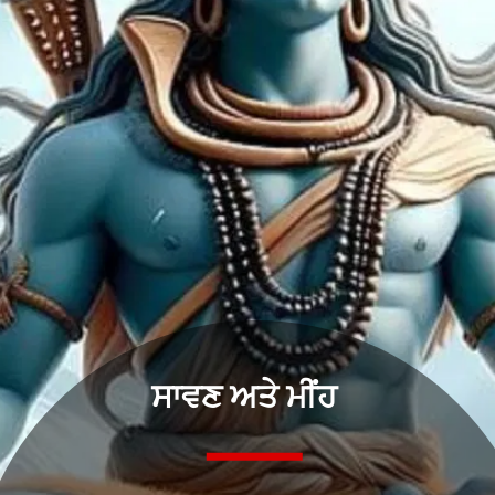
ਸਾਵਣ ਅਤੇ ਮੀਂਹ