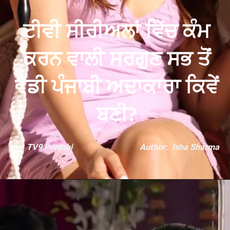
ਟੀਵੀ ਸੀਰੀਅਲਾਂ ਵਿੱਚ ਕੰਮ
ਕਰਨ ਵਾਲੀ ਸਰਗੁਣ ਸਭ ਤੋਂ
ਵੱਡੀ ਪੰਜਾਬੀ ਅਦਾਕਾਰਾ ਕਿਵੇਂ
ਬਣੀ?
TV9 Punjabi
Author: Isha Sharma