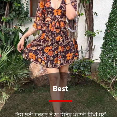
Best
ਇਸ ਲਈ ਸਰਗੁਣ ਨੇ ਨਾ ਸਿਰਫ਼ ਪੰਜਾਬੀ ਸਿੱਖੀ ਸਗੋਂ