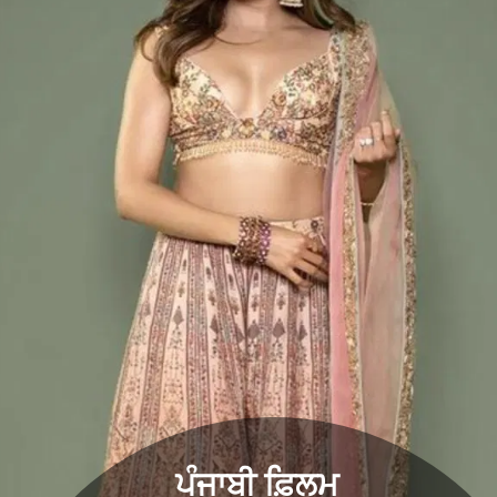
ਪੰਜਾਬੀ ਫ਼ਿਲਮ