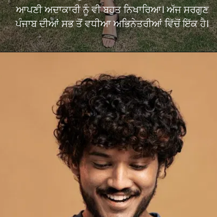
ਆਪਣੀ ਅਦਾਕਾਰੀ ਨੂੰ ਵੀ ਬਹੁਤ ਨਿਖਾਰਿਆ। ਅੱਜ ਸਰਗੁਣ
ਪੰਜਾਬ ਦੀਆਂ ਸਭ ਤੋਂ ਵਧੀਆ ਅਭਿਨੇਤਰੀਆਂ ਵਿੱਚੋਂ ਇੱਕ ਹੈ।