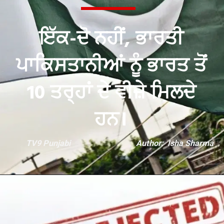
ਇੱਕ-ਦੋ ਨਹੀਂ, ਭਾਰਤੀ
ਪਾਕਿਸਤਾਨੀਆਂ ਨੂੰ ਭਾਰਤ ਤੋਂ
10 ਤਰ੍ਹਾਂ ਦੇ ਵੀਜ਼ੇ ਮਿਲਦੇ
TV9 Punjabi
Author: Isha Sharma