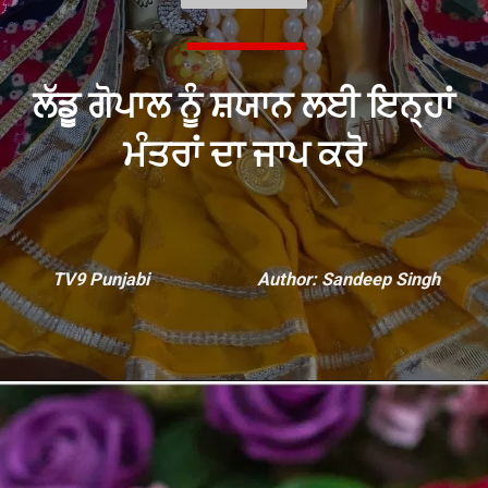
ਲੱਡੂ ਗੋਪਾਲ ਨੂੰ ਸ਼ਯਾਨ ਲਈ ਇਨ੍ਹਾਂ
ਮੰਤਰਾਂ ਦਾ ਜਾਪ ਕਰੋ
TV9 Punjabi
Author: Sandeep Singh