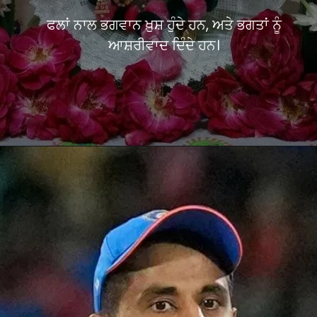
ਫਲਾਂ ਨਾਲ ਭਗਵਾਨ ਖ਼ੁਸ਼ ਹੁੰਦੇ ਹਨ, ਅਤੇ ਭਗਤਾਂ ਨੂੰ
ਆਸ਼ਰੀਵਾਦ ਦਿੰਦੇ ਹਨ।