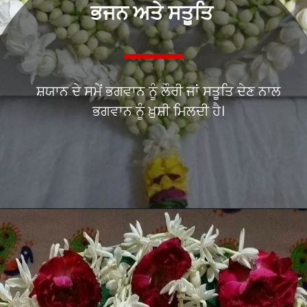
ਭਜਨ ਅਤੇ ਸਤੂਤਿ
ਸ਼ਯਾਨ ਦੇ ਸਮੇਂ ਭਗਵਾਨ ਨੂੰ ਲੌਰੀ ਜਾਂ ਸਤੂਤਿ ਦੇਣ ਨਾਲ
ਭਗਵਾਨ ਨੂੰ ਖ਼ੁਸ਼ੀ ਮਿਲਦੀ ਹੈ।