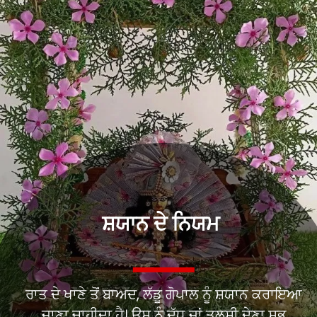
ਸ਼ਯਾਨ ਦੇ ਨਿਯਮ
ਰਾਤ ਦੇ ਖਾਣੇ ਤੋਂ ਬਾਅਦ, ਲੱਡੂ ਗੋਪਾਲ ਨੂੰ ਸ਼ਯਾਨ ਕਰਾਇਆ
ਜਾਣਾ ਚਾਹੀਦਾ ਹੈ। ਉਸ ਨੂੰ ਦੁੱਧ ਜਾਂ ਤੁਲਸੀ ਦੇਣਾ ਸ਼ੁਭ