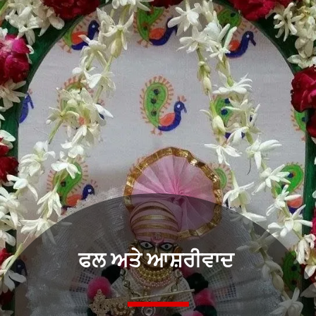
ਫਲ ਅਤੇ ਆਸ਼ਰੀਵਾਦ