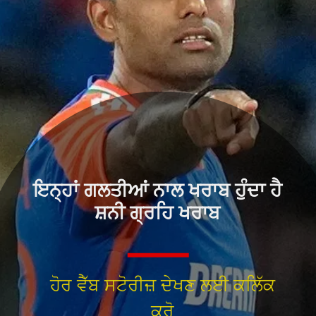
ਇਨ੍ਹਾਂ ਗਲਤੀਆਂ ਨਾਲ ਖਰਾਬ ਹੁੰਦਾ ਹੈ
ਸ਼ਨੀ ਗ੍ਰਹਿ ਖਰਾਬ
ਹੋਰ ਵੈੱਬ ਸਟੋਰੀਜ਼ ਦੇਖਣ ਲਈ ਕਲਿੱਕ
ਕਰੋ