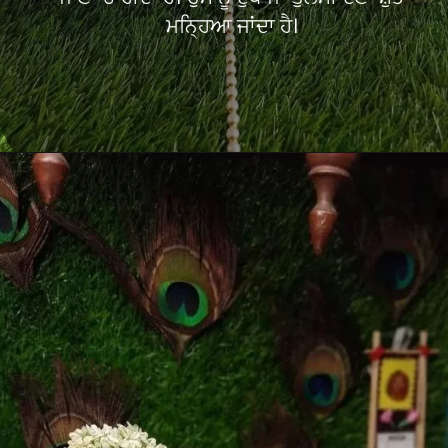
ਮਨ੍ਹਿਆ ਜਾਂਦਾ ਹੈ।