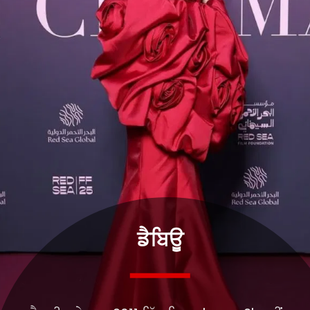
ਡੈਬਿਊ