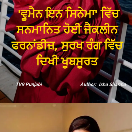
'ਵੂਮੈਨ ਇਨ ਸਿਨੇਮਾ' ਵਿੱਚ
ਸਨਮਾਨਿਤ ਹੋਈ ਜੈਕਲੀਨ
ਫਰਨਾਂਡੀਜ਼, ਸੁਰਖ ਰੰਗ ਵਿੱਚ
TV9 Punjabi
Author: Isha Sharma