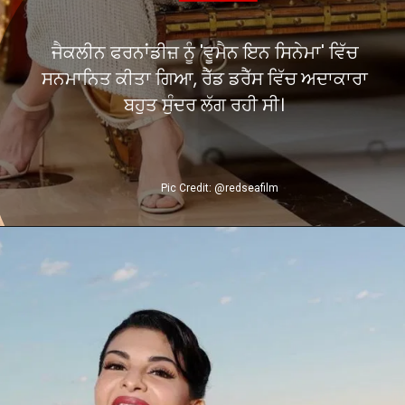
ਜੈਕਲੀਨ ਫਰਨਾਂਡੀਜ਼ ਨੂੰ 'ਵੂਮੈਨ ਇਨ ਸਿਨੇਮਾ' ਵਿੱਚ
ਸਨਮਾਨਿਤ ਕੀਤਾ ਗਿਆ, ਰੈੱਡ ਡਰੈੱਸ ਵਿੱਚ ਅਦਾਕਾਰਾ
ਬਹੁਤ ਸੁੰਦਰ ਲੱਗ ਰਹੀ ਸੀ।
Pic Credit: @redseafilm