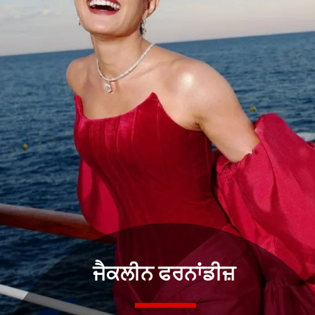
ਜੈਕਲੀਨ ਫਰਨਾਂਡੀਜ਼