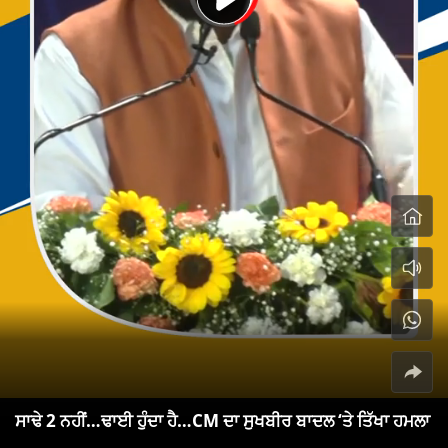
ਸਾਢੇ 2 ਨਹੀਂ…ਢਾਈ ਹੁੰਦਾ ਹੈ…CM ਦਾ ਸੁਖਬੀਰ ਬਾਦਲ ‘ਤੇ ਤਿੱਖਾ ਹਮਲਾ