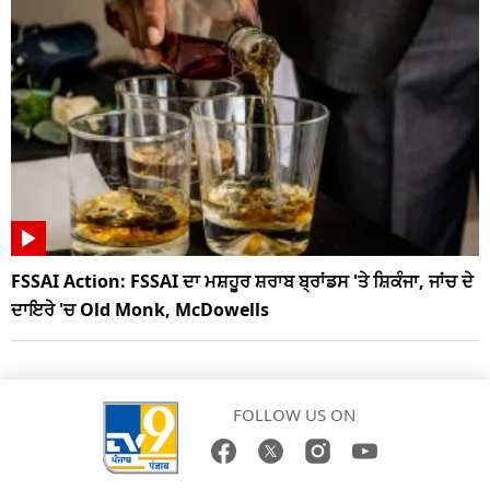
FSSAI Action: FSSAI ਦਾ ਮਸ਼ਹੂਰ ਸ਼ਰਾਬ ਬ੍ਰਾਂਡਸ 'ਤੇ ਸ਼ਿਕੰਜਾ, ਜਾਂਚ ਦੇ
ਦਾਇਰੇ 'ਚ Old Monk, McDowells
FOLLOW US ON