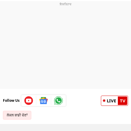
LIVE
TV
Follow Us
ਲੋਕਲ ਬਾਡੀ ਚੋਣਾਂ