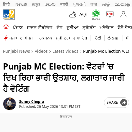
हिन्दी 
News9
ಕನ್ನಡ
తెలుగు
मराठी
ગુજરાતી
বাংলা
தமிழ்
മലയാളം
AQI
ਖੇਤੀਬਾੜੀ
ਪੰਜਾਬ
ਸ਼ਾਰਟ ਵੀਡੀਓਜ਼
ਦੇਸ਼
ਦੁਨੀਆ
ਟ੍ਰੈਂਡਿੰਗ
ਮਨੋਰੰਜਨ
ਫੋਟੋ ਗੈਲ
ਪੰਜਾਬ ਦਾ ਮੌਸਮ
ਹੁਕਮਨਾਮਾ ਸ੍ਰੀ ਦਰਬਾਰ ਸਾਹਿਬ
ਦਿੱਲੀ
ਲੋਕਸਭਾ
ਸੰਸ
ਸ਼ਾਰਟ ਵੀਡੀਓਜ਼
Punjabi News
Videos
Latest Videos
Punjab Mc Election
ਕਾਰੋਬਾਰ
Punjab MC Election: ਵੋਟਰਾਂ ‘ਚ
ਕਰਿਅਰ
ਦਿਖ ਰਿਹਾ ਭਾਰੀ ਉਤਸ਼ਾਹ, ਲਗਾਤਾਰ ਜਾਰੀ
ਮਨੋਰੰਜਨ
ਹੈ ਵੋਟਿੰਗ
ਦੇਸ਼
Sunny Chopra
|
SHARE
ਲਾਈਫ ਸਟਾਈਲ
Published:
26 May 2026 13:31 PM IST
ਪੰਜਾਬ